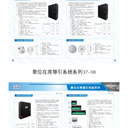
電動柵欄機系列
車位在席導引系統系列
反向尋車系統系列
門禁人臉辨識系列
停車場收費系統系列
車位在席導引系統系列37-38
人員通關管制機系列
智能汽機車充電樁設備系列
長距離讀卡機系列