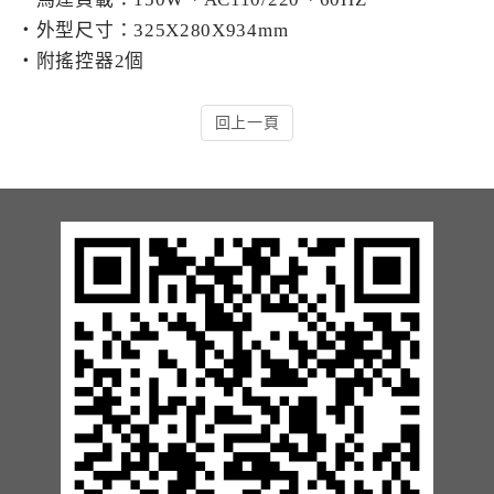
‧外型尺寸：325X280X934mm
車位架系列
‧附搖控器2個
車輪檔防撞條系列
回上一頁
安全警示(週邊)設備系列
熱拌劃線系列