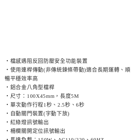
電動柵欄機系列
車位在席導引系統系列
反向尋車系統系列
門禁人臉辨識系列
‧檔感遇阻反回防壓安全功能裝置
‧使用連桿傳動(非傳統鍊條帶動)適合長期運轉、順
停車場收費系統系列
暢平穩效率高
‧鋁合金八角型檔桿
人員通關管制機系列
‧尺寸：100X45mm，長度5M
‧單次動作行程1秒、2.5秒、6秒
智能汽機車充電樁設備系列
‧自動關門裝置(字動下放)
長距離讀卡機系列
‧紅綠燈訊號輸出
‧柵欄關開定位訊號輸出
紅綠燈號誌系列
‧馬達負載：150W、AC110/220、60HZ