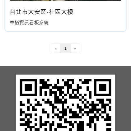
13.周邊配備-防撞條實績
台北市大安區-社區大樓
車道資訊看板系統
14.邊配備-車輪檔實績
15.周邊配備-安全警示實績
1
«
»
17.周邊配備-方向指示實績
18.周邊配備-車位架實績
20.智能汽機車充電樁設備實績
21.車道資訊看板實績