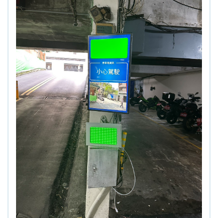
4.車牌辨識收費系統-客製化實績
5.停車收費系統系列實績
6.停車收費系統-地閘式實績
7.人員管制機系列實績
8.長距離讀卡機系列實績
9.車位在席導引系列實績
10.反向尋車系統實績
11.周邊配備-紅綠燈實績
12.周邊配備-滿車燈箱實績