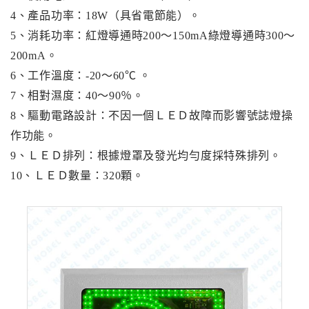
4、產品功率：18W（具省電節能）。
車位架系列
5、消耗功率：紅燈導通時200～150mA綠燈導通時300～
200mA。
車輪檔防撞條系列
6、工作溫度：-20～60℃ 。
安全警示(週邊)設備系列
7、相對濕度：40～90％。
8、驅動電路設計：不因一個ＬＥＤ故障而影響號誌燈操
熱拌劃線系列
作功能。
9、ＬＥＤ排列：根據燈罩及發光均勻度採特殊排列。
10、ＬＥＤ數量：320顆。