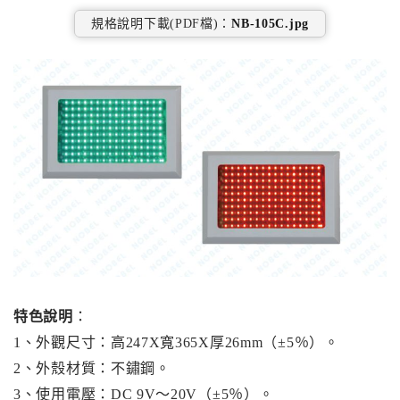
規格說明下載(PDF檔)：
NB-105C.jpg
電動柵欄機系列
車位在席導引系統系列
反向尋車系統系列
門禁人臉辨識系列
停車場收費系統系列
人員通關管制機系列
智能汽機車充電樁設備系列
特色說明
：
1、外觀尺寸：高247X寬365X厚26mm（±5％）。
長距離讀卡機系列
2、外殼材質：不鏽鋼。
紅綠燈號誌系列
3、使用電壓：DC 9V～20V（±5％）。