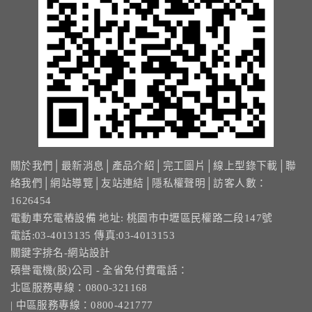
關於我們
│
最新消息
│
產品介紹
│
完工圖片
│
線上型錄下載
│
聯
絡我們
│
網站導覽
│
友站連結
│
隱私權聲明
│訪客人數：
1626454
電動車充電樁設備 地址: 桃園市中壢區民權路二段147號
電話:03-4013135 傳真:03-4013153
關鍵字排名-網站設計
碩譽電機(股)公司 - 全省免付費電話：
北區服務專線：0800-321168
| 中區服務專線：0800-421777