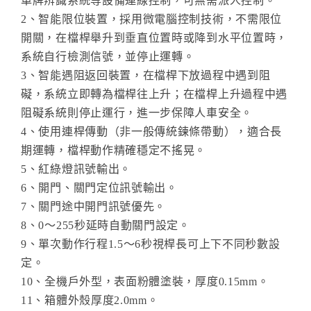
車牌辨識系統等設備連線控制，可無需派人控制。
2、智能限位裝置，採用微電腦控制技術，不需限位
開關，在檔桿舉升到垂直位置時或降到水平位置時，
系統自行檢測信號，並停止運轉。
3、智能遇阻返回裝置，在檔桿下放過程中遇到阻
礙，系統立即轉為檔桿往上升；在檔桿上升過程中遇
阻礙系統則停止運行，進一步保障人車安全。
4、使用連桿傳動（非一般傳統鍊條帶動），適合長
期運轉，檔桿動作精確穩定不搖晃。
5、紅綠燈訊號輸出。
6、開門、關門定位訊號輸出。
7、關門途中開門訊號優先。
8、0～255秒延時自動關門設定。
9、單次動作行程1.5～6秒視桿長可上下不同秒數設
定。
10、全機戶外型，表面粉體塗裝，厚度0.15mm。
11、箱體外殼厚度2.0mm。