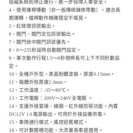
阻礙系統則停止運行，進一步保障人車安全。
4、使用連桿傳動（非一般傳統鍊條帶動），適合長
期運轉，檔桿動作精確穩定不搖晃。
5、紅綠燈訊號輸出。
6、開門、關門定位訊號輸出。
7、關門途中開門訊號優先。
8、0～255秒延時自動關門設定。
9、單次動作行程1.5～6秒視桿長可上下不同秒數設
定。
10、全機戶外型，表面粉體塗裝，厚度0.15mm。
11、箱體外殼厚度2.0mm。
12、工作溫度：-35～80℃。
13、工作電壓：100V～240V全電壓 。
14、支援外接雷達、線圈、紅外線防砸功能，內置
DC12V 1A電源輸出，可用於外接設備供電。
15、車隊通行模式，遙控迎賓模式。
16、可計數關柵功能，大流量長車道適用。