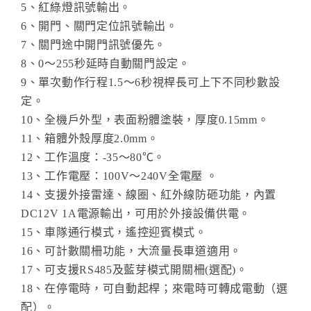
5、紅綠燈訊號輸出。
6、開門、關門定位訊號輸出。
7、關門途中開門訊號優先。
8、0～255秒延時自動關門設定。
9、單次動作行程1.5～6秒視桿長可上下不同秒數設
定。
10、全機戶外型，表面粉體塗裝，厚度0.15mm。
11、箱體外殼厚度2.0mm。
12、工作溫度：-35～80℃。
13、工作電壓：100V～240V全電壓 。
14、支援外接雷達、線圈、紅外線防砸功能，內置
DC12V 1A電源輸出，可用於外接設備供電。
15、車隊通行模式，遙控迎賓模式。
16、可計數關柵功能，大流量長車道適用。
17、可支援RS485及藍芽模式開關柵(選配)。
18、在停電時，可自動起桿；來電時可轉成電動（選
配）。