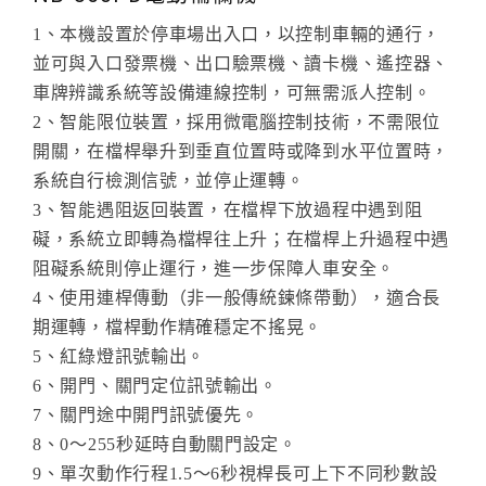
1、本機設置於停車場出入口，以控制車輛的通行，
車位架系列
並可與入口發票機、出口驗票機、讀卡機、遙控器、
車牌辨識系統等設備連線控制，可無需派人控制。
車輪檔防撞條系列
2、智能限位裝置，採用微電腦控制技術，不需限位
安全警示(週邊)設備系列
開關，在檔桿舉升到垂直位置時或降到水平位置時，
系統自行檢測信號，並停止運轉。
熱拌劃線系列
3、智能遇阻返回裝置，在檔桿下放過程中遇到阻
礙，系統立即轉為檔桿往上升；在檔桿上升過程中遇
阻礙系統則停止運行，進一步保障人車安全。
4、使用連桿傳動（非一般傳統鍊條帶動），適合長
期運轉，檔桿動作精確穩定不搖晃。
5、紅綠燈訊號輸出。
6、開門、關門定位訊號輸出。
7、關門途中開門訊號優先。
8、0～255秒延時自動關門設定。
9、單次動作行程1.5～6秒視桿長可上下不同秒數設