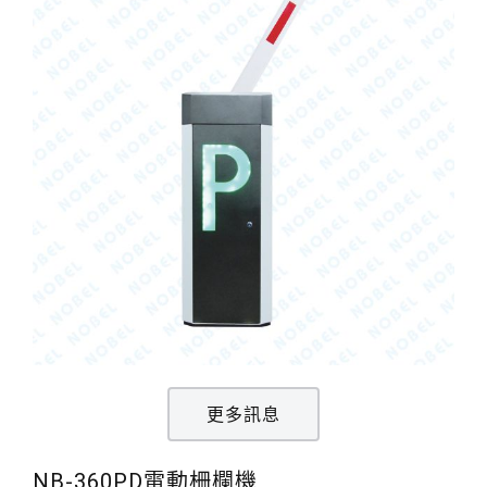
電動柵欄機系列
車位在席導引系統系列
反向尋車系統系列
門禁人臉辨識系列
停車場收費系統系列
人員通關管制機系列
智能汽機車充電樁設備系列
更多訊息
長距離讀卡機系列
紅綠燈號誌系列
NB-360PD電動柵欄機