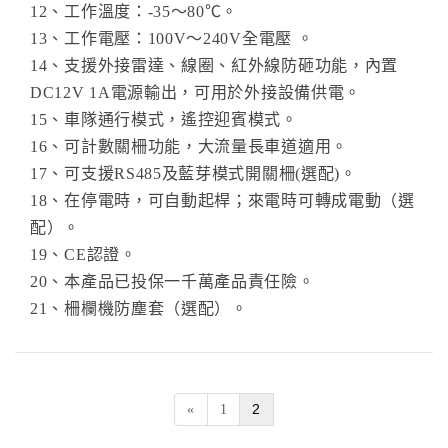
12、工作溫度：-35～80℃。
13、工作電壓：100V～240V全電壓 。
14、支援外接雷達、線圈、紅外線防砸功能，內置
DC12V 1A電源輸出，可用於外接設備供電。
15、車隊通行模式，遙控迎賓模式。
16、可計數關柵功能，大流量長車道適用。
17、可支援RS485及藍芽模式開關柵(選配)。
18、在停電時，可自動起桿；來電時可轉成電動（選
配）。
19、CE認證。
20、本產品已投保一千萬產品責任險。
21、柵欄機防塵套（選配）。
2
«
1