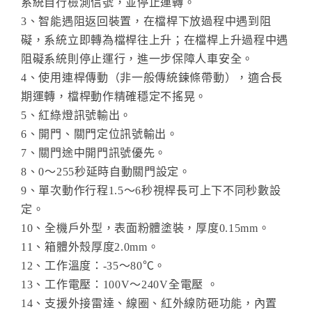
系統自行檢測信號，並停止運轉。
3、智能遇阻返回裝置，在檔桿下放過程中遇到阻
礙，系統立即轉為檔桿往上升；在檔桿上升過程中遇
阻礙系統則停止運行，進一步保障人車安全。
4、使用連桿傳動（非一般傳統鍊條帶動），適合長
期運轉，檔桿動作精確穩定不搖晃。
5、紅綠燈訊號輸出。
6、開門、關門定位訊號輸出。
7、關門途中開門訊號優先。
8、0～255秒延時自動關門設定。
9、單次動作行程1.5～6秒視桿長可上下不同秒數設
定。
10、全機戶外型，表面粉體塗裝，厚度0.15mm。
11、箱體外殼厚度2.0mm。
12、工作溫度：-35～80℃。
13、工作電壓：100V～240V全電壓 。
14、支援外接雷達、線圈、紅外線防砸功能，內置