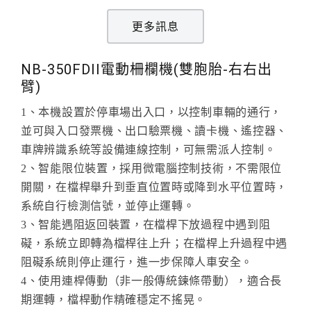
更多訊息
NB-350FDII電動柵欄機(雙胞胎-右右出
臂)
1、本機設置於停車場出入口，以控制車輛的通行，
並可與入口發票機、出口驗票機、讀卡機、遙控器、
車牌辨識系統等設備連線控制，可無需派人控制。
2、智能限位裝置，採用微電腦控制技術，不需限位
開關，在檔桿舉升到垂直位置時或降到水平位置時，
系統自行檢測信號，並停止運轉。
3、智能遇阻返回裝置，在檔桿下放過程中遇到阻
礙，系統立即轉為檔桿往上升；在檔桿上升過程中遇
阻礙系統則停止運行，進一步保障人車安全。
4、使用連桿傳動（非一般傳統鍊條帶動），適合長
期運轉，檔桿動作精確穩定不搖晃。