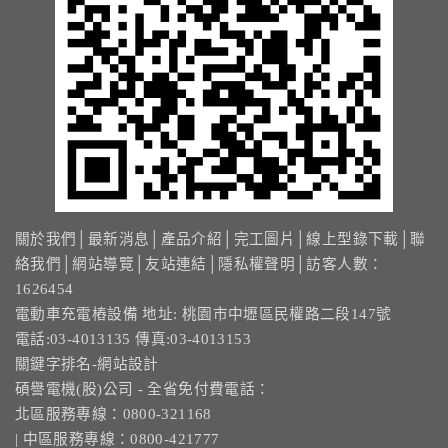
關於我們
│
最新消息
│
產品介紹
│
完工圖片
│
線上型錄下載
│
聯
絡我們
│
網站導覽
│
友站連結
│
隱私權聲明
│訪客人數：
1626454
電動車充電樁設備 地址: 桃園市中壢區民權路二段147號
電話:03-4013135 傳真:03-4013153
關鍵字排名-網站設計
碩譽電機(股)公司 - 全省免付費電話：
北區服務專線：0800-321168
| 中區服務專線：0800-421777