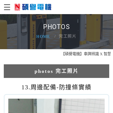
PHOTOS
完工照片
HOME
【碩譽電機】車牌辨識 X 智慧通關 X
photos 完工照片
1.人臉辨識系統實績
13.周邊配備-防撞條實績
2.電動柵欄機系列實績
3.車牌辨識收費系統實績