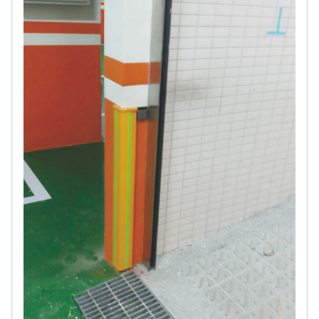
4.車牌辨識收費系統-客製化實績
5.停車收費系統系列實績
6.停車收費系統-地閘式實績
7.人員管制機系列實績
8.長距離讀卡機系列實績
9.車位在席導引系列實績
10.反向尋車系統實績
11.周邊配備-紅綠燈實績
12.周邊配備-滿車燈箱實績