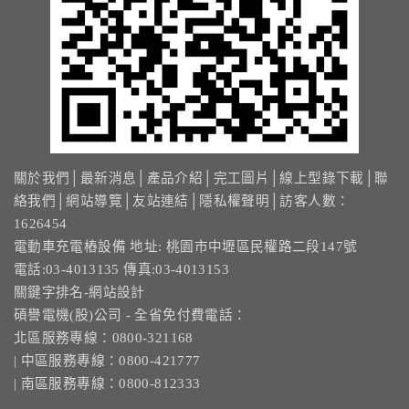
關於我們
│
最新消息
│
產品介紹
│
完工圖片
│
線上型錄下載
│
聯
絡我們
│
網站導覽
│
友站連結
│
隱私權聲明
│訪客人數：
1626454
電動車充電樁設備 地址: 桃園市中壢區民權路二段147號
電話:03-4013135 傳真:03-4013153
關鍵字排名-網站設計
碩譽電機(股)公司 - 全省免付費電話：
北區服務專線：0800-321168
| 中區服務專線：0800-421777
| 南區服務專線：0800-812333