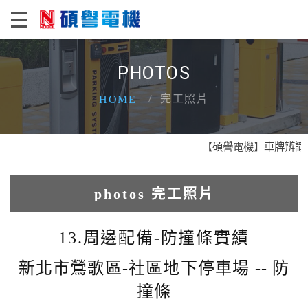
PHOTOS
完工照片
HOME
【碩譽電機】車牌辨識 X 
photos 完工照片
1.人臉辨識系統實績
13.周邊配備-防撞條實績
2.電動柵欄機系列實績
新北市鶯歌區-社區地下停車場 -- 防
撞條
3.車牌辨識收費系統實績