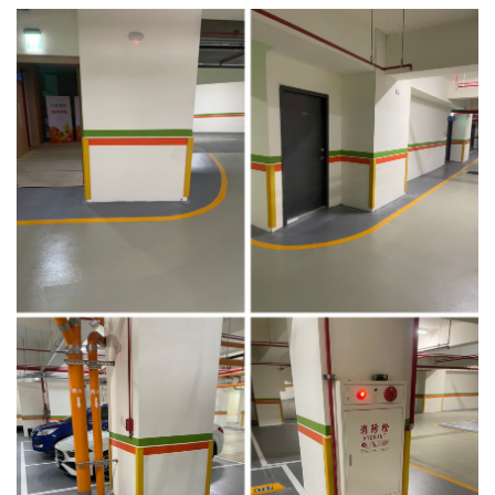
4.車牌辨識收費系統-客製化實績
5.停車收費系統系列實績
6.停車收費系統-地閘式實績
7.人員管制機系列實績
8.長距離讀卡機系列實績
9.車位在席導引系列實績
10.反向尋車系統實績
11.周邊配備-紅綠燈實績
12.周邊配備-滿車燈箱實績