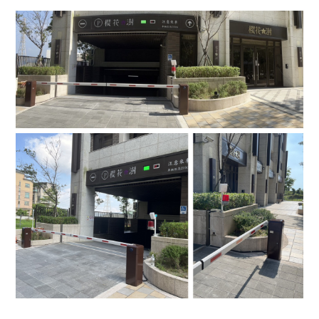
4.車牌辨識收費系統-客製化實績
5.停車收費系統系列實績
6.停車收費系統-地閘式實績
7.人員管制機系列實績
8.長距離讀卡機系列實績
9.車位在席導引系列實績
10.反向尋車系統實績
11.周邊配備-紅綠燈實績
12.周邊配備-滿車燈箱實績