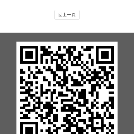
13.周邊配備-防撞條實績
回上一頁
14.邊配備-車輪檔實績
15.周邊配備-安全警示實績
17.周邊配備-方向指示實績
18.周邊配備-車位架實績
20.智能汽機車充電樁設備實績
21.車道資訊看板實績