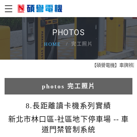
PHOTOS
完工照片
HOME
【碩譽電機】車牌辨識 X
photos 完工照片
1.人臉辨識系統實績
8.長距離讀卡機系列實績
2.電動柵欄機系列實績
新北市林口區-社區地下停車場 -- 車
道門禁管制系統
3.車牌辨識收費系統實績