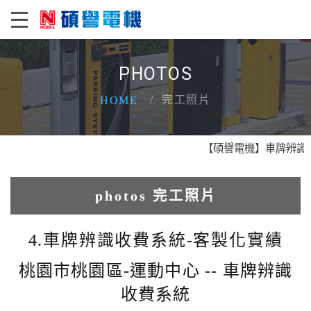
PHOTOS
完工照片
HOME
【碩譽電機】車牌辨識 X 
photos 完工照片
1.人臉辨識系統實績
4.車牌辨識收費系統-客製化實績
2.電動柵欄機系列實績
桃園市桃園區-運動中心 -- 車牌辨識
收費系統
3.車牌辨識收費系統實績