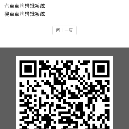
汽車車牌辨識系統
13.周邊配備-防撞條實績
機車車牌辨識系統
14.邊配備-車輪檔實績
回上一頁
15.周邊配備-安全警示實績
17.周邊配備-方向指示實績
18.周邊配備-車位架實績
20.智能汽機車充電樁設備實績
21.車道資訊看板實績