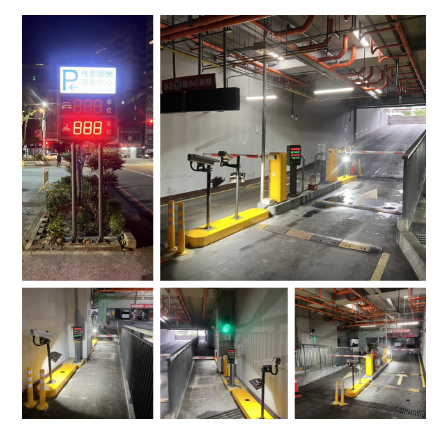
4.車牌辨識收費系統-客製化實績
5.停車收費系統系列實績
6.停車收費系統-地閘式實績
7.人員管制機系列實績
8.長距離讀卡機系列實績
9.車位在席導引系列實績
10.反向尋車系統實績
11.周邊配備-紅綠燈實績
12.周邊配備-滿車燈箱實績