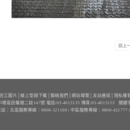
回上
完工圖片
│
線上型錄下載
│
聯絡我們
│
網站導覽
│
友站連結
│
隱私權
中壢區民權路二段147號
電話:03-4013135 傳真:03-4013153
關鍵
電話：
北區服務專線：0800-321168
| 中區服務專線：0800-421777