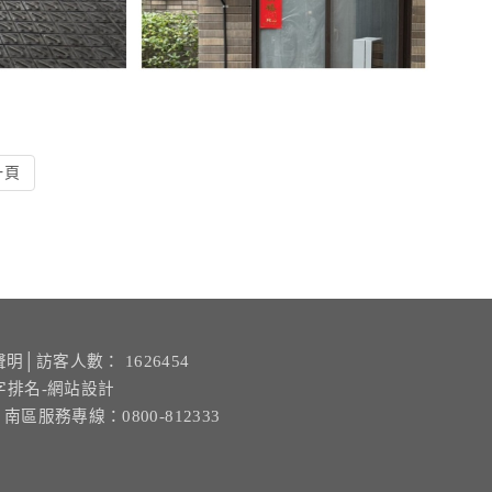
一頁
聲明
│訪客人數： 1626454
字排名-網站設計
| 南區服務專線：0800-812333