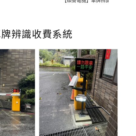
【碩譽電機】車牌辨識 X 智慧通關 X 即
 車牌辨識收費系統