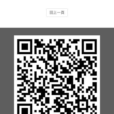
13.周邊配備-防撞條實績
回上一頁
14.邊配備-車輪檔實績
15.周邊配備-安全警示實績
17.周邊配備-方向指示實績
18.周邊配備-車位架實績
20.智能汽機車充電樁設備實績
21.車道資訊看板實績