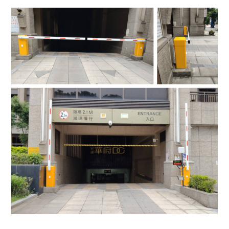
4.車牌辨識收費系統-客製化實績
5.停車收費系統系列實績
6.停車收費系統-地閘式實績
7.人員管制機系列實績
8.長距離讀卡機系列實績
9.車位在席導引系列實績
10.反向尋車系統實績
11.周邊配備-紅綠燈實績
12.周邊配備-滿車燈箱實績