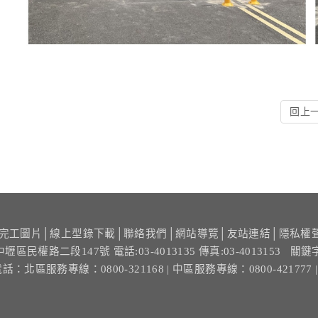
回上
完工圖片
│
線上型錄下載
│
聯絡我們
│
網站導覽
│
友站連結
│
隱私權
中壢區民權路二段147號
電話:03-4013135 傳真:03-4013153
關鍵
電話：
北區服務專線：0800-321168
| 中區服務專線：0800-421777