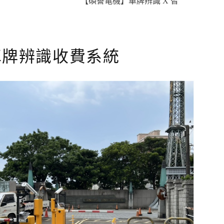
【碩譽電機】車牌辨識 X 智慧通關 X 即時資訊
 車牌辨識收費系統