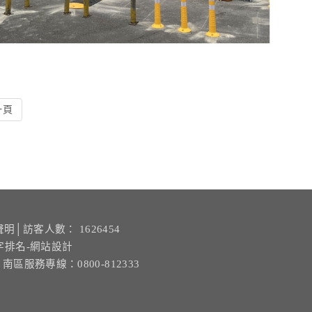
一頁
聲明
│訪客人數： 1626454
字排名-網站設計
| 南區服務專線：0800-812333