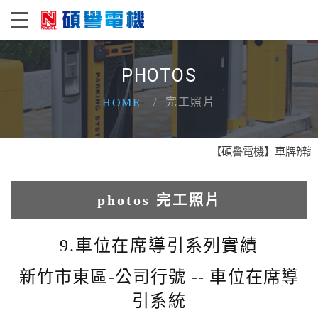
PHOTOS
完工照片
HOME
【碩譽電機】車牌辨識 X 
photos 完工照片
1.人臉辨識系統實績
9.車位在席導引系列實績
2.電動柵欄機系列實績
新竹市東區-公司行號 -- 車位在席導
引系統
3.車牌辨識收費系統實績