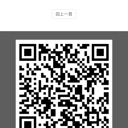
13.周邊配備-防撞條實績
回上一頁
14.邊配備-車輪檔實績
15.周邊配備-安全警示實績
17.周邊配備-方向指示實績
18.周邊配備-車位架實績
20.智能汽機車充電樁設備實績
21.車道資訊看板實績