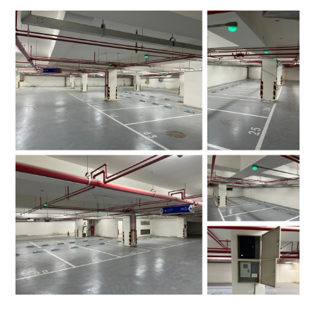
4.車牌辨識收費系統-客製化實績
5.停車收費系統系列實績
6.停車收費系統-地閘式實績
7.人員管制機系列實績
8.長距離讀卡機系列實績
9.車位在席導引系列實績
10.反向尋車系統實績
11.周邊配備-紅綠燈實績
12.周邊配備-滿車燈箱實績