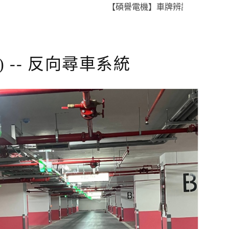
【碩譽電機】車牌辨識 X 智慧通關 X 
 -- 反向尋車系統