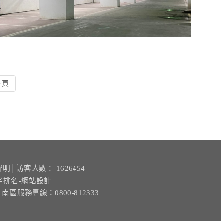
一頁
聲明
│訪客人數： 1626454
字排名-網站設計
| 南區服務專線：0800-812333