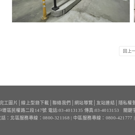
回上
完工圖片
│
線上型錄下載
│
聯絡我們
│
網站導覽
│
友站連結
│
隱私權
中壢區民權路二段147號
電話:03-4013135 傳真:03-4013153
關鍵
電話：
北區服務專線：0800-321168
| 中區服務專線：0800-421777