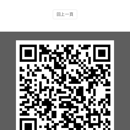
13.周邊配備-防撞條實績
回上一頁
14.邊配備-車輪檔實績
15.周邊配備-安全警示實績
17.周邊配備-方向指示實績
18.周邊配備-車位架實績
20.智能汽機車充電樁設備實績
21.車道資訊看板實績