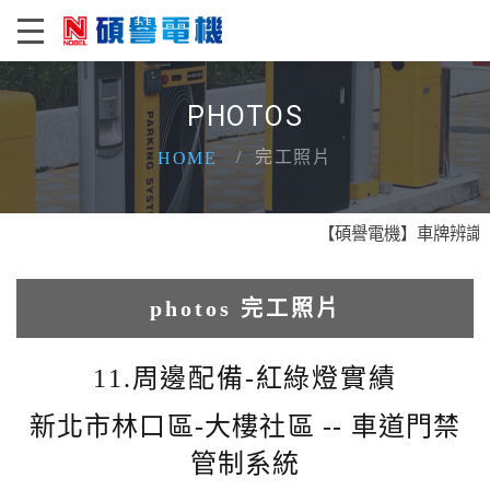
PHOTOS
完工照片
HOME
【碩譽電機】車牌辨識 X 
photos 完工照片
1.人臉辨識系統實績
11.周邊配備-紅綠燈實績
2.電動柵欄機系列實績
新北市林口區-大樓社區 -- 車道門禁
管制系統
3.車牌辨識收費系統實績