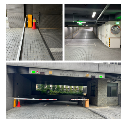
4.車牌辨識收費系統-客製化實績
5.停車收費系統系列實績
6.停車收費系統-地閘式實績
7.人員管制機系列實績
8.長距離讀卡機系列實績
9.車位在席導引系列實績
10.反向尋車系統實績
11.周邊配備-紅綠燈實績
12.周邊配備-滿車燈箱實績