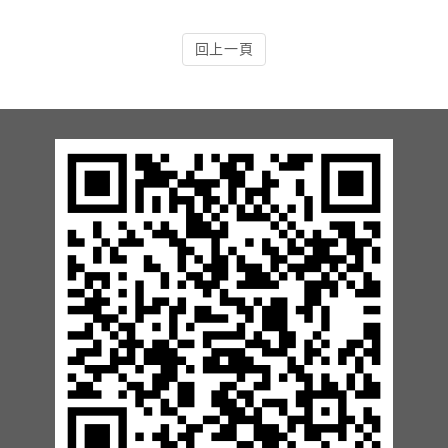
13.周邊配備-防撞條實績
回上一頁
14.邊配備-車輪檔實績
15.周邊配備-安全警示實績
17.周邊配備-方向指示實績
18.周邊配備-車位架實績
20.智能汽機車充電樁設備實績
21.車道資訊看板實績