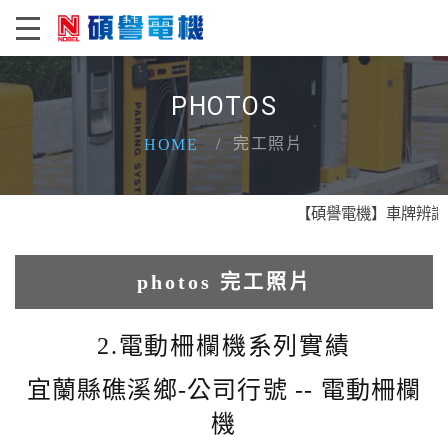
PHOTOS
完工照片
HOME
【碩譽電機】車牌辨識 X 
photos 完工照片
1.人臉辨識系統實績
2.電動柵欄機系列實績
2.電動柵欄機系列實績
宜蘭縣礁溪鄉-公司行號 -- 電動柵欄
機
3.車牌辨識收費系統實績