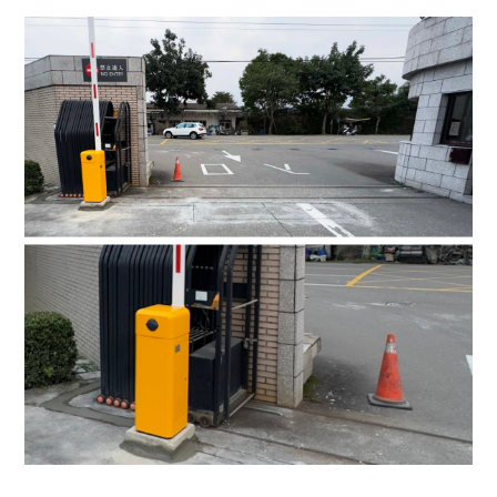
4.車牌辨識收費系統-客製化實績
5.停車收費系統系列實績
6.停車收費系統-地閘式實績
7.人員管制機系列實績
8.長距離讀卡機系列實績
9.車位在席導引系列實績
10.反向尋車系統實績
11.周邊配備-紅綠燈實績
12.周邊配備-滿車燈箱實績