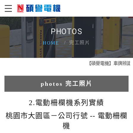
PHOTOS
完工照片
HOME
【碩譽電機】車牌辨識 X 
photos 完工照片
1.人臉辨識系統實績
2.電動柵欄機系列實績
2.電動柵欄機系列實績
桃園市大園區－公司行號 -- 電動柵欄
機
3.車牌辨識收費系統實績