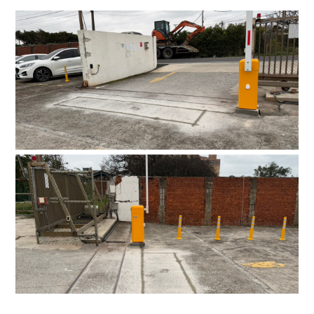
4.車牌辨識收費系統-客製化實績
5.停車收費系統系列實績
6.停車收費系統-地閘式實績
7.人員管制機系列實績
8.長距離讀卡機系列實績
9.車位在席導引系列實績
10.反向尋車系統實績
11.周邊配備-紅綠燈實績
12.周邊配備-滿車燈箱實績