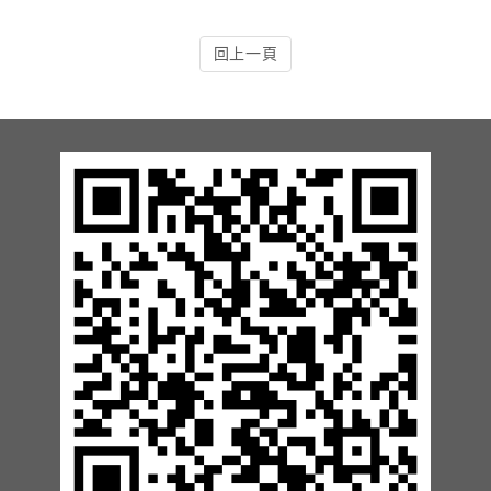
13.周邊配備-防撞條實績
回上一頁
14.邊配備-車輪檔實績
15.周邊配備-安全警示實績
17.周邊配備-方向指示實績
18.周邊配備-車位架實績
20.智能汽機車充電樁設備實績
21.車道資訊看板實績