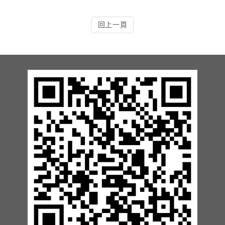
13.周邊配備-防撞條實績
回上一頁
14.邊配備-車輪檔實績
15.周邊配備-安全警示實績
17.周邊配備-方向指示實績
18.周邊配備-車位架實績
20.智能汽機車充電樁設備實績
21.車道資訊看板實績