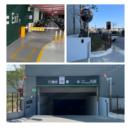
4.車牌辨識收費系統-客製化實績
5.停車收費系統系列實績
6.停車收費系統-地閘式實績
7.人員管制機系列實績
8.長距離讀卡機系列實績
9.車位在席導引系列實績
10.反向尋車系統實績
11.周邊配備-紅綠燈實績
12.周邊配備-滿車燈箱實績