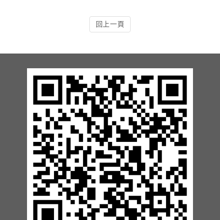
13.周邊配備-防撞條實績
回上一頁
14.邊配備-車輪檔實績
15.周邊配備-安全警示實績
17.周邊配備-方向指示實績
18.周邊配備-車位架實績
20.智能汽機車充電樁設備實績
21.車道資訊看板實績