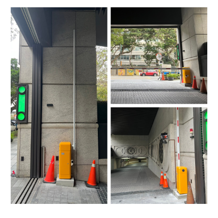
4.車牌辨識收費系統-客製化實績
5.停車收費系統系列實績
6.停車收費系統-地閘式實績
7.人員管制機系列實績
8.長距離讀卡機系列實績
9.車位在席導引系列實績
10.反向尋車系統實績
11.周邊配備-紅綠燈實績
12.周邊配備-滿車燈箱實績