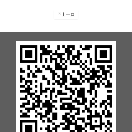
13.周邊配備-防撞條實績
回上一頁
14.邊配備-車輪檔實績
15.周邊配備-安全警示實績
17.周邊配備-方向指示實績
18.周邊配備-車位架實績
20.智能汽機車充電樁設備實績
21.車道資訊看板實績