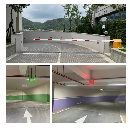
4.車牌辨識收費系統-客製化實績
5.停車收費系統系列實績
6.停車收費系統-地閘式實績
7.人員管制機系列實績
8.長距離讀卡機系列實績
9.車位在席導引系列實績
10.反向尋車系統實績
11.周邊配備-紅綠燈實績
12.周邊配備-滿車燈箱實績