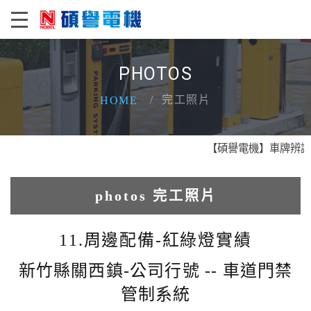
PHOTOS
完工照片
HOME
【碩譽電機】車牌辨識 X 
photos 完工照片
1.人臉辨識系統實績
11.周邊配備-紅綠燈實績
2.電動柵欄機系列實績
新竹縣關西鎮-公司行號 -- 車道門禁
管制系統
3.車牌辨識收費系統實績