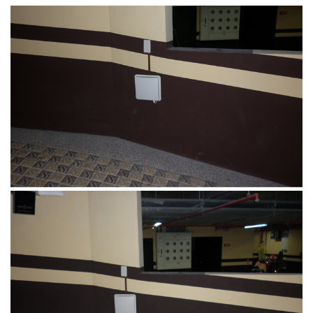
4.車牌辨識收費系統-客製化實績
5.停車收費系統系列實績
6.停車收費系統-地閘式實績
7.人員管制機系列實績
8.長距離讀卡機系列實績
9.車位在席導引系列實績
10.反向尋車系統實績
11.周邊配備-紅綠燈實績
12.周邊配備-滿車燈箱實績