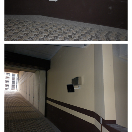
13.周邊配備-防撞條實績
14.邊配備-車輪檔實績
15.周邊配備-安全警示實績
17.周邊配備-方向指示實績
18.周邊配備-車位架實績
20.智能汽機車充電樁設備實績
21.車道資訊看板實績