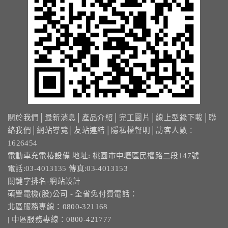
關於我們
│
最新消息
│
產品介紹
│
完工圖片
│
線上型錄下載
│
聯
絡我們
│
網站導覽
│
友站連結
│
隱私權聲明
│訪客人數：
1626454
電動車充電樁設備 地址: 桃園市中壢區民權路二段147號
電話:03-4013135 傳真:03-4013153
關鍵字排名-網站設計
碩譽電機(股)公司 - 全省免付費電話：
北區服務專線：0800-321168
| 中區服務專線：0800-421777