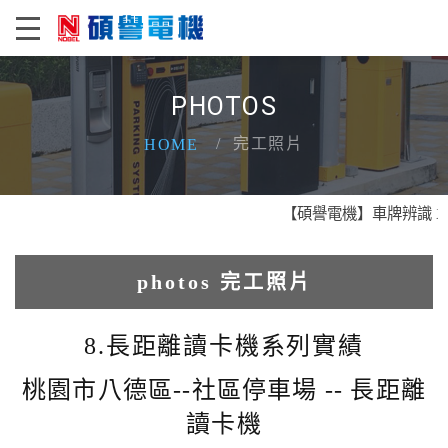
PHOTOS
完工照片
HOME
【碩譽電機】車牌辨識 X 智慧
photos 完工照片
1.人臉辨識系統實績
8.長距離讀卡機系列實績
2.電動柵欄機系列實績
桃園市八德區--社區停車場 -- 長距離
讀卡機
3.車牌辨識收費系統實績