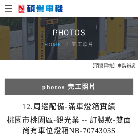
PHOTOS
完工照片
HOME
【碩譽電機】車牌辨識 X 
photos 完工照片
1.人臉辨識系統實績
12.周邊配備-滿車燈箱實績
2.電動柵欄機系列實績
桃園市桃園區-觀光業 -- 訂製款-雙面
尚有車位燈箱NB-7074303S
3.車牌辨識收費系統實績