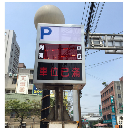
4.車牌辨識收費系統-客製化實績
5.停車收費系統系列實績
6.停車收費系統-地閘式實績
7.人員管制機系列實績
8.長距離讀卡機系列實績
9.車位在席導引系列實績
10.反向尋車系統實績
11.周邊配備-紅綠燈實績
12.周邊配備-滿車燈箱實績