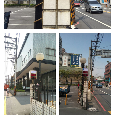
13.周邊配備-防撞條實績
14.邊配備-車輪檔實績
15.周邊配備-安全警示實績
17.周邊配備-方向指示實績
18.周邊配備-車位架實績
20.智能汽機車充電樁設備實績
21.車道資訊看板實績