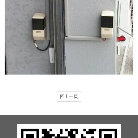
13.周邊配備-防撞條實績
14.邊配備-車輪檔實績
15.周邊配備-安全警示實績
17.周邊配備-方向指示實績
18.周邊配備-車位架實績
20.智能汽機車充電樁設備實績
回上一頁
21.車道資訊看板實績