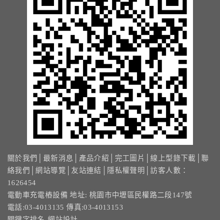
關於我們
│
最新消息
│
產品介紹
│
完工圖片
│
線上型錄下載
│
聯
絡我們
│
網站導覽
│
友站連結
│
隱私權聲明
│訪客人數：
1626454
電動車充電樁設備 地址: 桃園市中壢區民權路二段147號
電話:03-4013135 傳真:03-4013153
關鍵字排名-網站設計