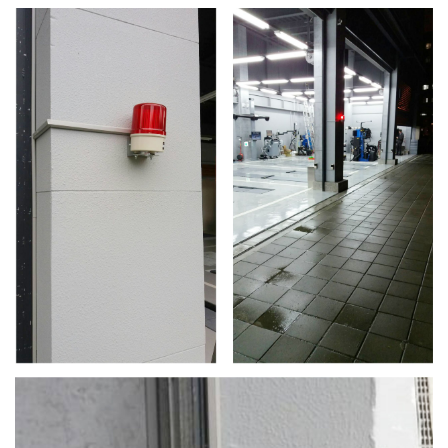
4.車牌辨識收費系統-客製化實績
5.停車收費系統系列實績
6.停車收費系統-地閘式實績
7.人員管制機系列實績
8.長距離讀卡機系列實績
9.車位在席導引系列實績
10.反向尋車系統實績
11.周邊配備-紅綠燈實績
12.周邊配備-滿車燈箱實績