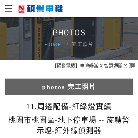
PHOTOS
完工照片
HOME
【碩譽電機】車牌辨識 X 智慧通關 X 即時資
photos 完工照片
1.人臉辨識系統實績
11.周邊配備-紅綠燈實績
2.電動柵欄機系列實績
桃園市桃園區-地下停車場 -- 旋轉警
示燈-紅外線偵測器
3.車牌辨識收費系統實績