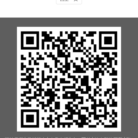
13.周邊配備-防撞條實績
14.邊配備-車輪檔實績
15.周邊配備-安全警示實績
17.周邊配備-方向指示實績
18.周邊配備-車位架實績
20.智能汽機車充電樁設備實績
21.車道資訊看板實績