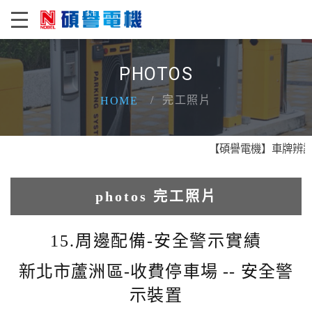
PHOTOS
完工照片
HOME
【碩譽電機】車牌辨識 X
photos 完工照片
1.人臉辨識系統實績
15.周邊配備-安全警示實績
2.電動柵欄機系列實績
新北市蘆洲區-收費停車場 -- 安全警
示裝置
3.車牌辨識收費系統實績