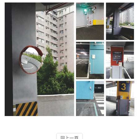
4.車牌辨識收費系統-客製化實績
5.停車收費系統系列實績
6.停車收費系統-地閘式實績
7.人員管制機系列實績
8.長距離讀卡機系列實績
9.車位在席導引系列實績
10.反向尋車系統實績
11.周邊配備-紅綠燈實績
12.周邊配備-滿車燈箱實績
回上一頁