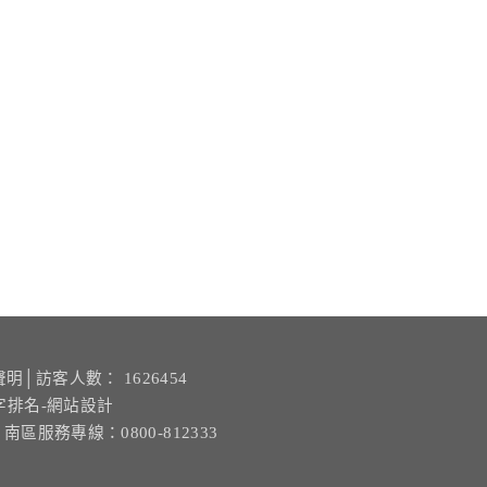
聲明
│訪客人數： 1626454
字排名-網站設計
| 南區服務專線：0800-812333