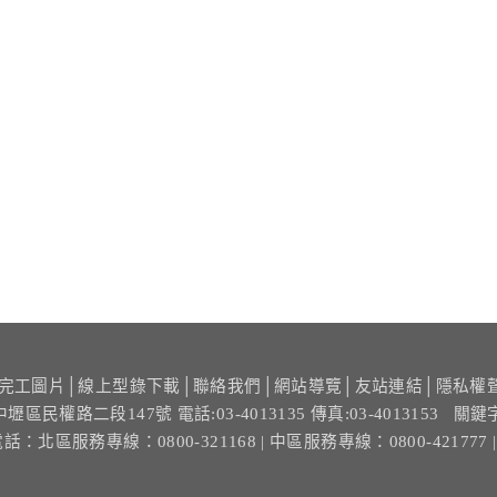
完工圖片
│
線上型錄下載
│
聯絡我們
│
網站導覽
│
友站連結
│
隱私權
中壢區民權路二段147號
電話:03-4013135 傳真:03-4013153
關鍵
電話：
北區服務專線：0800-321168
| 中區服務專線：0800-421777