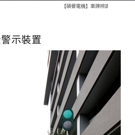
【碩譽電機】車牌辨識 X 智慧通關 X 即
全警示裝置