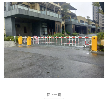
4.車牌辨識收費系統-客製化實績
5.停車收費系統系列實績
6.停車收費系統-地閘式實績
7.人員管制機系列實績
8.長距離讀卡機系列實績
9.車位在席導引系列實績
10.反向尋車系統實績
11.周邊配備-紅綠燈實績
回上一頁
12.周邊配備-滿車燈箱實績