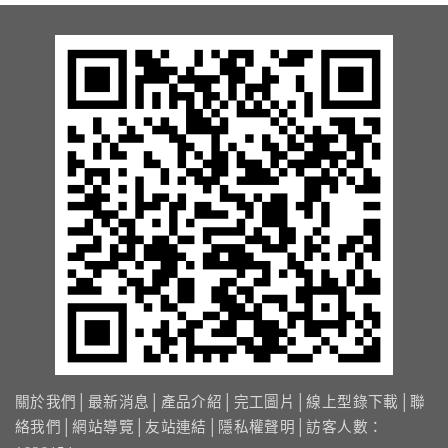
13.周邊配備-防撞條實績
14.邊配備-車輪檔實績
15.周邊配備-安全警示實績
17.周邊配備-方向指示實績
18.周邊配備-車位架實績
20.智能汽機車充電樁設備實績
21.車道資訊看板實績
關於我們
│
最新消息
│
產品介紹
│
完工圖片
│
線上型錄下載
│
聯
絡我們
│
網站導覽
│
友站連結
│
隱私權聲明
│訪客人數：