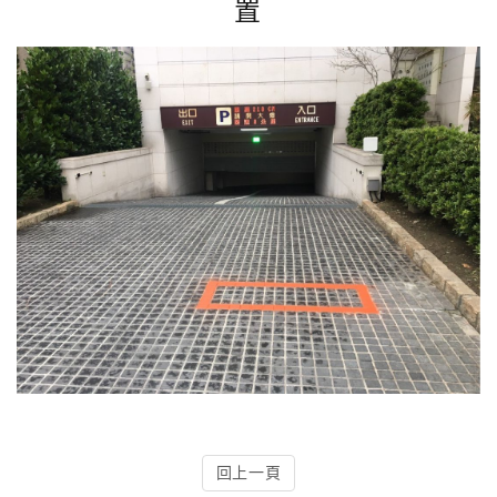
置
4.車牌辨識收費系統-客製化實績
5.停車收費系統系列實績
6.停車收費系統-地閘式實績
7.人員管制機系列實績
8.長距離讀卡機系列實績
9.車位在席導引系列實績
10.反向尋車系統實績
11.周邊配備-紅綠燈實績
回上一頁
12.周邊配備-滿車燈箱實績