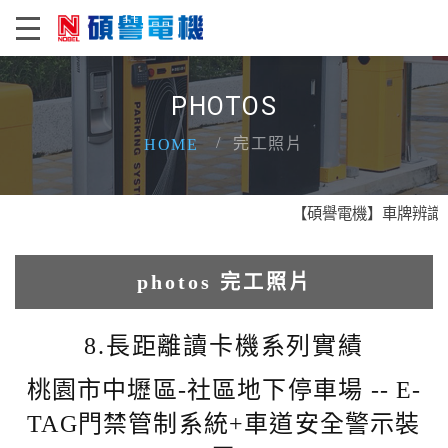
PHOTOS
完工照片
HOME
【碩譽電機】車牌辨識 X 
photos 完工照片
1.人臉辨識系統實績
8.長距離讀卡機系列實績
2.電動柵欄機系列實績
桃園市中壢區-社區地下停車場 -- E-
TAG門禁管制系統+車道安全警示裝
3.車牌辨識收費系統實績