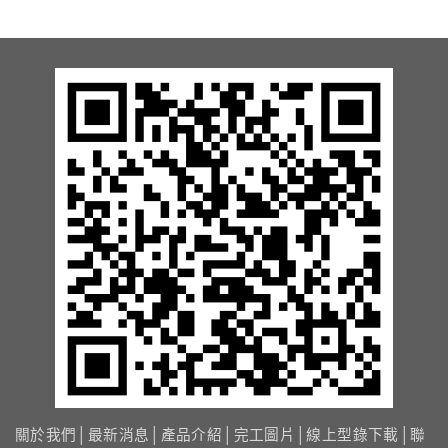
13.周邊配備-防撞條實績
14.邊配備-車輪檔實績
15.周邊配備-安全警示實績
17.周邊配備-方向指示實績
18.周邊配備-車位架實績
20.智能汽機車充電樁設備實績
21.車道資訊看板實績
關於我們
│
最新消息
│
產品介紹
│
完工圖片
│
線上型錄下載
│
聯