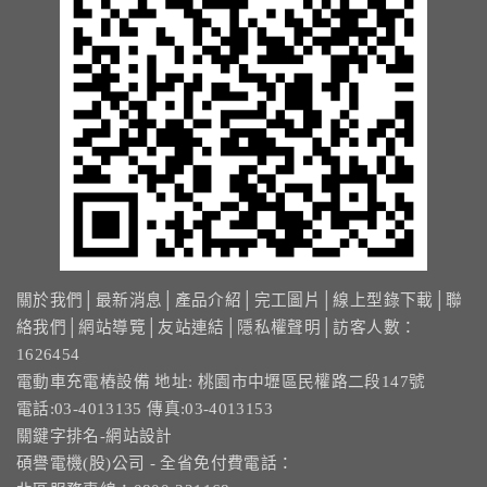
關於我們
│
最新消息
│
產品介紹
│
完工圖片
│
線上型錄下載
│
聯
絡我們
│
網站導覽
│
友站連結
│
隱私權聲明
│訪客人數：
1626454
電動車充電樁設備 地址: 桃園市中壢區民權路二段147號
電話:03-4013135 傳真:03-4013153
關鍵字排名-網站設計
碩譽電機(股)公司 - 全省免付費電話：