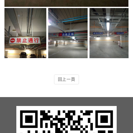
13.周邊配備-防撞條實績
14.邊配備-車輪檔實績
15.周邊配備-安全警示實績
17.周邊配備-方向指示實績
18.周邊配備-車位架實績
回上一頁
20.智能汽機車充電樁設備實績
21.車道資訊看板實績