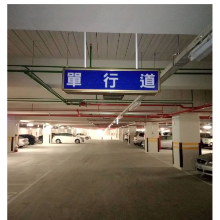
4.車牌辨識收費系統-客製化實績
5.停車收費系統系列實績
6.停車收費系統-地閘式實績
7.人員管制機系列實績
8.長距離讀卡機系列實績
9.車位在席導引系列實績
10.反向尋車系統實績
11.周邊配備-紅綠燈實績
12.周邊配備-滿車燈箱實績