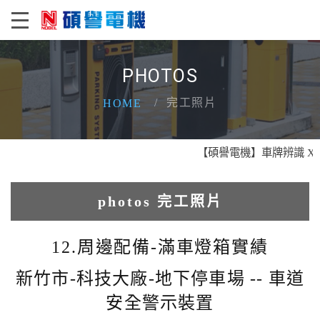
PHOTOS
完工照片
HOME
【碩譽電機】車牌辨識 X 智慧
photos 完工照片
1.人臉辨識系統實績
12.周邊配備-滿車燈箱實績
2.電動柵欄機系列實績
新竹市-科技大廠-地下停車場 -- 車道
安全警示裝置
3.車牌辨識收費系統實績