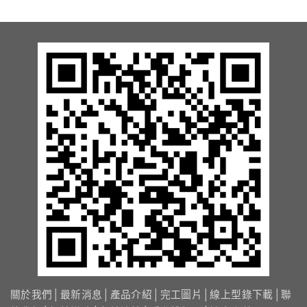
13.周邊配備-防撞條實績
14.邊配備-車輪檔實績
15.周邊配備-安全警示實績
17.周邊配備-方向指示實績
18.周邊配備-車位架實績
20.智能汽機車充電樁設備實績
21.車道資訊看板實績
關於我們
│
最新消息
│
產品介紹
│
完工圖片
│
線上型錄下載
│
聯