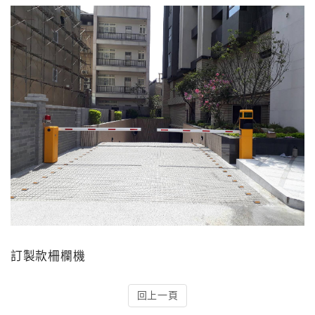
4.車牌辨識收費系統-客製化實績
5.停車收費系統系列實績
6.停車收費系統-地閘式實績
7.人員管制機系列實績
8.長距離讀卡機系列實績
9.車位在席導引系列實績
10.反向尋車系統實績
訂製款柵欄機
11.周邊配備-紅綠燈實績
回上一頁
12.周邊配備-滿車燈箱實績