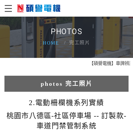
PHOTOS
完工照片
HOME
【碩譽電機】車牌辨識 X
photos 完工照片
1.人臉辨識系統實績
2.電動柵欄機系列實績
2.電動柵欄機系列實績
桃園市八德區-社區停車場 -- 訂製款-
車道門禁管制系統
3.車牌辨識收費系統實績