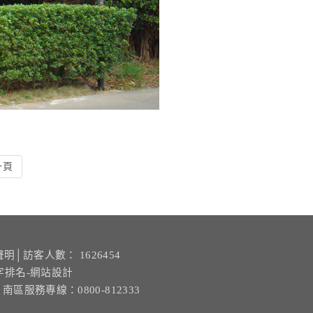
一頁
聲明
│訪客人數： 1626454
字排名-網站設計
| 南區服務專線：0800-812333