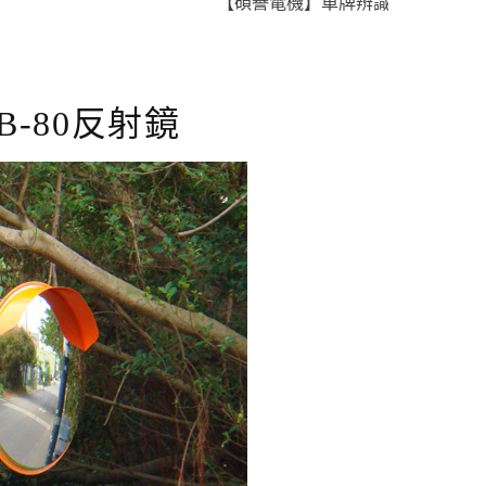
【碩譽電機】車牌辨識 X 智慧通關 X 即時
B-80反射鏡