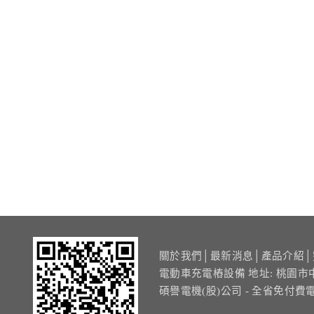
關於我們
│
最新消息
│
產品介紹
│
電動車充電樁設備 地址: 桃園市
碩譽電機(股)公司 - 全省免付費