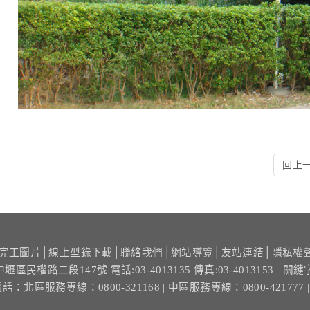
回上
完工圖片
│
線上型錄下載
│
聯絡我們
│
網站導覽
│
友站連結
│
隱私權
中壢區民權路二段147號
電話:03-4013135 傳真:03-4013153
關鍵
電話：
北區服務專線：0800-321168
| 中區服務專線：0800-421777