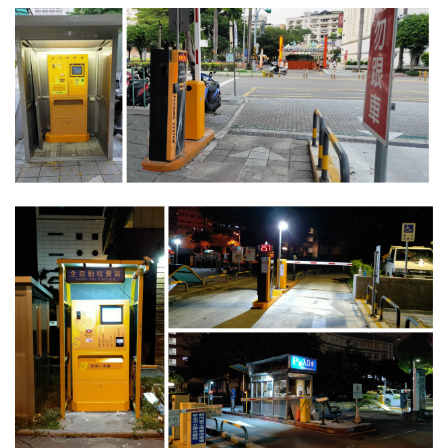
4.車牌辨識收費系統-客製化實績
5.停車收費系統系列實績
6.停車收費系統-地閘式實績
7.人員管制機系列實績
8.長距離讀卡機系列實績
9.車位在席導引系列實績
10.反向尋車系統實績
11.周邊配備-紅綠燈實績
12.周邊配備-滿車燈箱實績