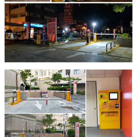
13.周邊配備-防撞條實績
14.邊配備-車輪檔實績
15.周邊配備-安全警示實績
17.周邊配備-方向指示實績
18.周邊配備-車位架實績
20.智能汽機車充電樁設備實績
21.車道資訊看板實績