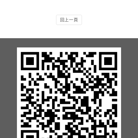
13.周邊配備-防撞條實績
回上一頁
14.邊配備-車輪檔實績
15.周邊配備-安全警示實績
17.周邊配備-方向指示實績
18.周邊配備-車位架實績
20.智能汽機車充電樁設備實績
21.車道資訊看板實績