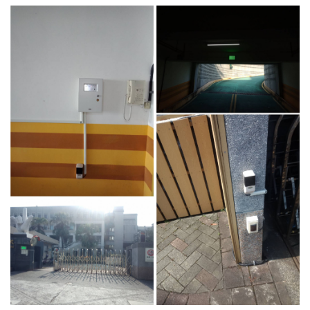
4.車牌辨識收費系統-客製化實績
5.停車收費系統系列實績
6.停車收費系統-地閘式實績
7.人員管制機系列實績
8.長距離讀卡機系列實績
9.車位在席導引系列實績
10.反向尋車系統實績
11.周邊配備-紅綠燈實績
12.周邊配備-滿車燈箱實績