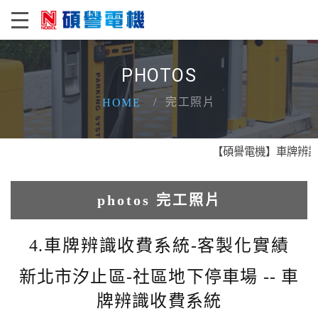
PHOTOS
完工照片
HOME
【碩譽電機】車牌辨識 X
photos 完工照片
1.人臉辨識系統實績
4.車牌辨識收費系統-客製化實績
2.電動柵欄機系列實績
新北市汐止區-社區地下停車場 -- 車
牌辨識收費系統
3.車牌辨識收費系統實績