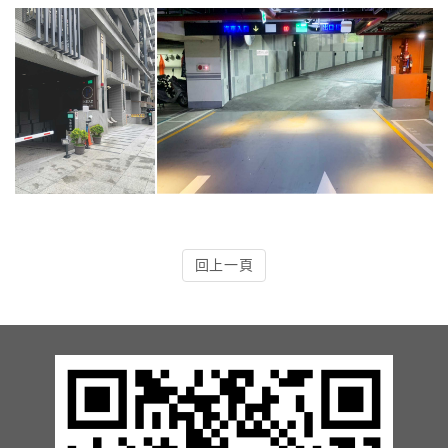
4.車牌辨識收費系統-客製化實績
5.停車收費系統系列實績
6.停車收費系統-地閘式實績
7.人員管制機系列實績
8.長距離讀卡機系列實績
回上一頁
9.車位在席導引系列實績
10.反向尋車系統實績
11.周邊配備-紅綠燈實績
12.周邊配備-滿車燈箱實績