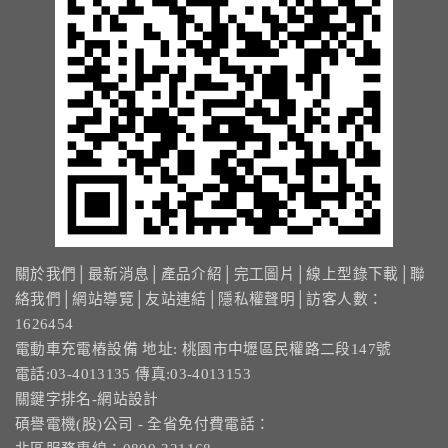
13.周邊配備-防撞條實績
14.邊配備-車輪檔實績
15.周邊配備-安全警示實績
17.周邊配備-方向指示實績
18.周邊配備-車位架實績
關於我們
│
最新消息
│
產品介紹
│
完工圖片
│
線上型錄下載
│
聯
20.智能汽機車充電樁設備實績
絡我們
│
網站導覽
│
友站連結
│
隱私權聲明
│訪客人數：
1626454
21.車道資訊看板實績
電動車充電樁設備 地址: 桃園市中壢區民權路二段147號
電話:03-4013135 傳真:03-4013153
關鍵字排名-網站設計
碩譽電機(股)公司 - 全省免付費電話：