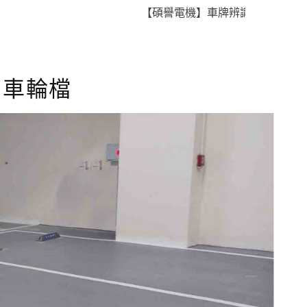
【碩譽電機】車牌辨識 X 智慧通關 X 即
 車輪檔