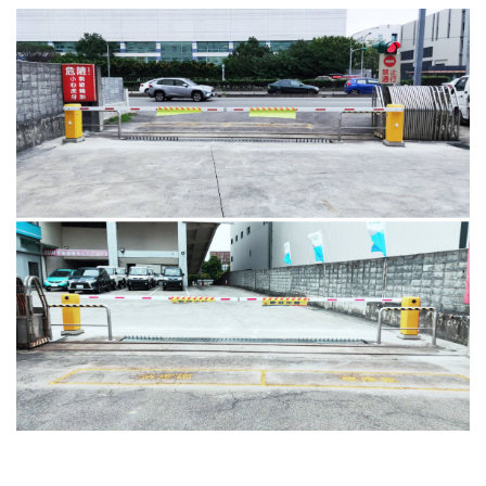
4.車牌辨識收費系統-客製化實績
5.停車收費系統系列實績
6.停車收費系統-地閘式實績
7.人員管制機系列實績
8.長距離讀卡機系列實績
9.車位在席導引系列實績
10.反向尋車系統實績
11.周邊配備-紅綠燈實績
12.周邊配備-滿車燈箱實績