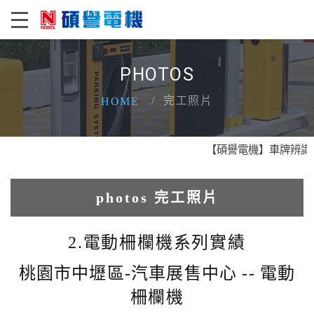
PHOTOS
完工照片
HOME
【碩譽電機】車牌辨識 X 
photos 完工照片
1.人臉辨識系統實績
2.電動柵欄機系列實績
2.電動柵欄機系列實績
桃園市中壢區-汽車展售中心 -- 電動
柵欄機
3.車牌辨識收費系統實績