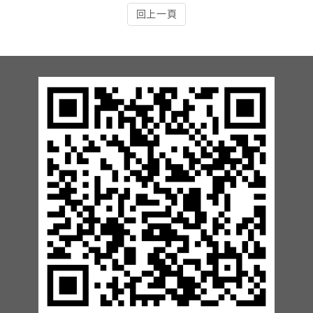
回上一頁
13.周邊配備-防撞條實績
14.邊配備-車輪檔實績
15.周邊配備-安全警示實績
17.周邊配備-方向指示實績
18.周邊配備-車位架實績
20.智能汽機車充電樁設備實績
21.車道資訊看板實績