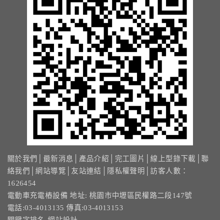
13.周邊配備-防撞條實績
14.邊配備-車輪檔實績
15.周邊配備-安全警示實績
17.周邊配備-方向指示實績
18.周邊配備-車位架實績
20.智能汽機車充電樁設備實績
關於我們
│
最新消息
│
產品介紹
│
完工圖片
│
線上型錄下載
│
聯
21.車道資訊看板實績
絡我們
│
網站導覽
│
友站連結
│
隱私權聲明
│訪客人數：
1626454
電動車充電樁設備 地址: 桃園市中壢區民權路二段147號
電話:03-4013135 傳真:03-4013153