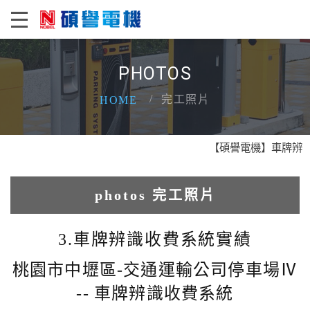
PHOTOS
完工照片
HOME
【碩譽電機】車牌辨識 X
photos 完工照片
1.人臉辨識系統實績
3.車牌辨識收費系統實績
2.電動柵欄機系列實績
桃園市中壢區-交通運輸公司停車場Ⅳ
-- 車牌辨識收費系統
3.車牌辨識收費系統實績