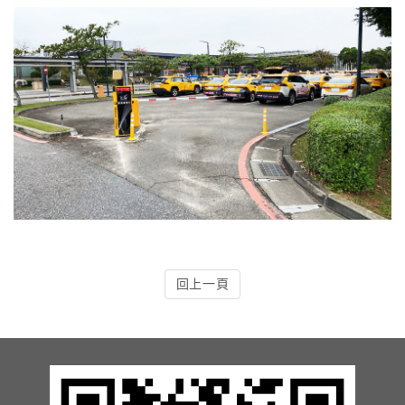
4.車牌辨識收費系統-客製化實績
5.停車收費系統系列實績
6.停車收費系統-地閘式實績
7.人員管制機系列實績
8.長距離讀卡機系列實績
9.車位在席導引系列實績
回上一頁
10.反向尋車系統實績
11.周邊配備-紅綠燈實績
12.周邊配備-滿車燈箱實績