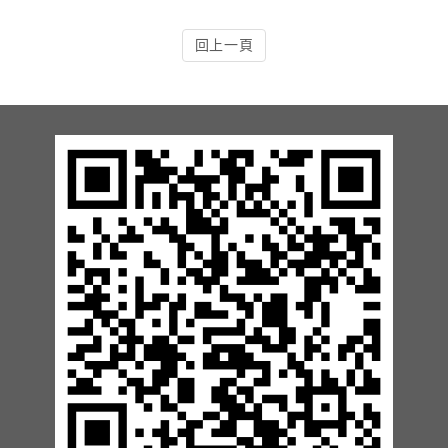
13.周邊配備-防撞條實績
回上一頁
14.邊配備-車輪檔實績
15.周邊配備-安全警示實績
17.周邊配備-方向指示實績
18.周邊配備-車位架實績
20.智能汽機車充電樁設備實績
21.車道資訊看板實績