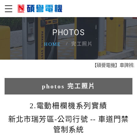
PHOTOS
完工照片
HOME
【碩譽電機】車牌辨識 X
photos 完工照片
1.人臉辨識系統實績
2.電動柵欄機系列實績
2.電動柵欄機系列實績
新北市瑞芳區-公司行號 -- 車道門禁
管制系統
3.車牌辨識收費系統實績