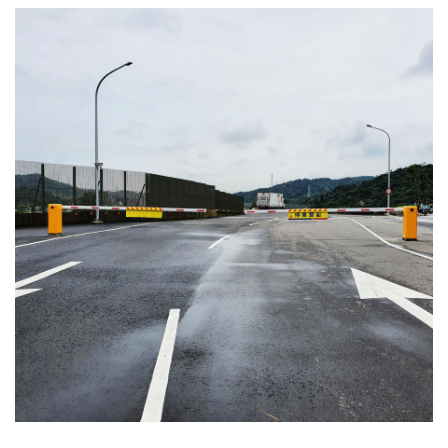
4.車牌辨識收費系統-客製化實績
5.停車收費系統系列實績
6.停車收費系統-地閘式實績
7.人員管制機系列實績
8.長距離讀卡機系列實績
9.車位在席導引系列實績
10.反向尋車系統實績
11.周邊配備-紅綠燈實績
12.周邊配備-滿車燈箱實績