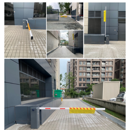
4.車牌辨識收費系統-客製化實績
5.停車收費系統系列實績
6.停車收費系統-地閘式實績
7.人員管制機系列實績
8.長距離讀卡機系列實績
9.車位在席導引系列實績
10.反向尋車系統實績
11.周邊配備-紅綠燈實績
12.周邊配備-滿車燈箱實績