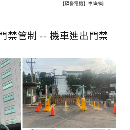
【碩譽電機】車牌辨識 X 智慧通關 X 
禁管制 -- 機車進出門禁