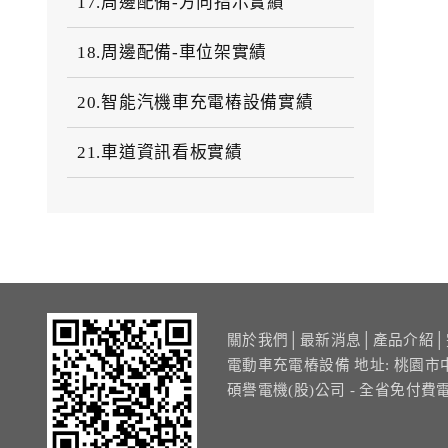
17.周邊配備-方向指示實績
18.周邊配備-車位架實績
20.智能汽機車充電樁設備實績
21.車道資訊看板實績
關於我們
│
最新消息
│
產品介紹
│
電動車充電樁設備 地址: 桃園市
碩譽電機(股)公司 - 全省免付費