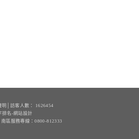
聲明
│訪客人數： 1626454
字排名-網站設計
| 南區服務專線：0800-812333