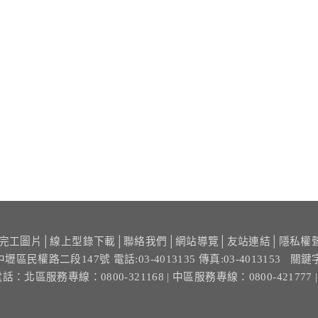
完工圖片
│
線上型錄下載
│
聯絡我們
│
網站導覽
│
友站連結
│
隱私權
中壢區民權路二段147號
電話:03-4013135 傳真:03-4013153
關鍵
電話：
北區服務專線：0800-321168
| 中區服務專線：0800-421777