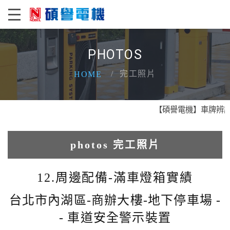
PHOTOS
完工照片
HOME
【碩譽電機】車牌辨識 X
photos 完工照片
1.人臉辨識系統實績
12.周邊配備-滿車燈箱實績
2.電動柵欄機系列實績
台北市內湖區-商辦大樓-地下停車場 -
- 車道安全警示裝置
3.車牌辨識收費系統實績