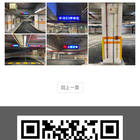
4.車牌辨識收費系統-客製化實績
5.停車收費系統系列實績
6.停車收費系統-地閘式實績
7.人員管制機系列實績
8.長距離讀卡機系列實績
回上一頁
9.車位在席導引系列實績
10.反向尋車系統實績
11.周邊配備-紅綠燈實績
12.周邊配備-滿車燈箱實績