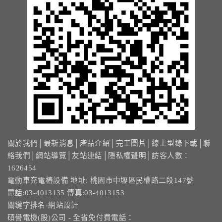
13.周邊配備-防撞條實績
14.邊配備-車輪檔實績
15.周邊配備-安全警示實績
17.周邊配備-方向指示實績
18.周邊配備-車位架實績
20.智能汽機車充電樁設備實績
關於我們
│
最新消息
│
產品介紹
│
完工圖片
│
線上型錄下載
│
聯
絡我們
│
網站導覽
│
友站連結
│
隱私權聲明
│訪客人數：
21.車道資訊看板實績
1626454
電動車充電樁設備 地址: 桃園市中壢區民權路二段147號
電話:03-4013135 傳真:03-4013153
關鍵字排名-網站設計
碩譽電機(股)公司 - 全省免付費電話：