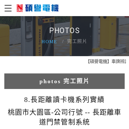
PHOTOS
完工照片
HOME
【碩譽電機】車牌辨識 X 
photos 完工照片
1.人臉辨識系統實績
8.長距離讀卡機系列實績
2.電動柵欄機系列實績
桃園市大園區-公司行號 -- 長距離車
道門禁管制系統
3.車牌辨識收費系統實績