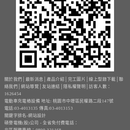
關於我們
│
最新消息
│
產品介紹
│
完工圖片
│
線上型錄下載
│
聯
絡我們
│
網站導覽
│
友站連結
│
隱私權聲明
│訪客人數：
1626454
電動車充電樁設備 地址: 桃園市中壢區民權路二段147號
電話:03-4013135 傳真:03-4013153
關鍵字排名-網站設計
碩譽電機(股)公司 - 全省免付費電話：
北區服務專線：0800-321168