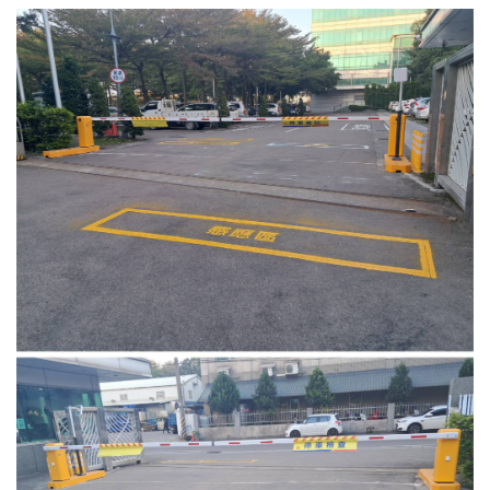
4.車牌辨識收費系統-客製化實績
5.停車收費系統系列實績
6.停車收費系統-地閘式實績
7.人員管制機系列實績
8.長距離讀卡機系列實績
9.車位在席導引系列實績
10.反向尋車系統實績
11.周邊配備-紅綠燈實績
12.周邊配備-滿車燈箱實績