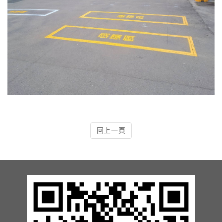
13.周邊配備-防撞條實績
14.邊配備-車輪檔實績
15.周邊配備-安全警示實績
17.周邊配備-方向指示實績
18.周邊配備-車位架實績
回上一頁
20.智能汽機車充電樁設備實績
21.車道資訊看板實績